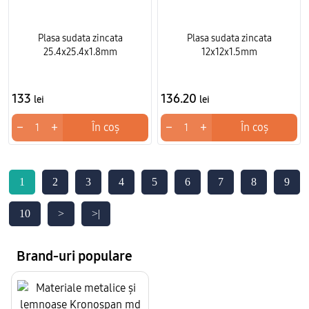
Plasa sudata zincata
Plasa sudata zincata
25.4x25.4x1.8mm
12x12x1.5mm
133
136.20
lei
lei
−
+
−
+
În coș
În coș
1
2
3
4
5
6
7
8
9
10
>
>|
Brand-uri populare