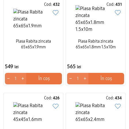
Cod:
432
Cod:
431
Plasa Rabita zincata
Plasa Rabita zincata
65x65x1.9mm
65x65x1.8mm 1.5x10m
549
565
lei
lei
−
+
−
+
În coș
În coș
Cod:
426
Cod:
434