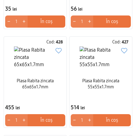
35
56
lei
lei
−
+
−
+
În coș
În coș
Cod:
428
Cod:
427
Plasa Rabita zincata
Plasa Rabita zincata
65x65x1.7mm
55x55x1.7mm
455
514
lei
lei
−
+
−
+
În coș
În coș