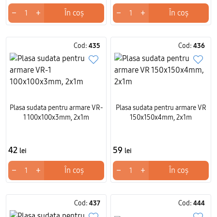
−
+
−
+
În coș
În coș
Cod:
435
Cod:
436
Plasa sudata pentru armare VR-
Plasa sudata pentru armare VR
1 100x100x3mm, 2x1m
150x150x4mm, 2x1m
42
59
lei
lei
−
+
−
+
În coș
În coș
Cod:
437
Cod:
444