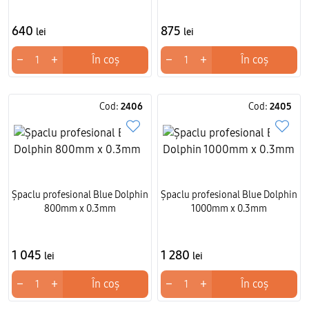
640
875
lei
lei
−
+
−
+
În coș
În coș
Cod:
2406
Cod:
2405
Șpaclu profesional Blue Dolphin
Șpaclu profesional Blue Dolphin
800mm x 0.3mm
1000mm x 0.3mm
1 045
1 280
lei
lei
−
+
−
+
În coș
În coș