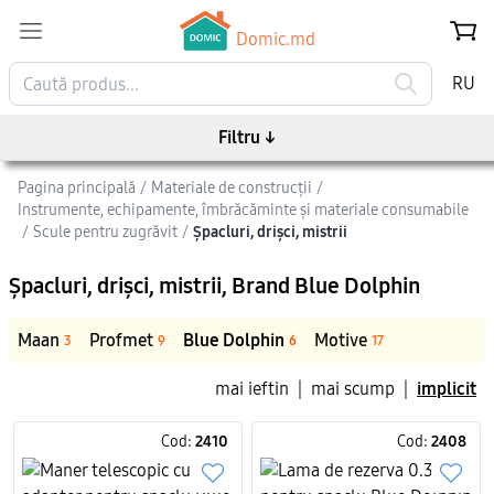
Domic.md
RU
Filtru
↓
Pagina principală
/
Materiale de construcții
/
Instrumente, echipamente, îmbrăcăminte și materiale consumabile
/
Scule pentru zugrăvit
/
Șpacluri, drișci, mistrii
Șpacluri, drișci, mistrii
, Brand Blue Dolphin
Maan
Profmet
Blue Dolphin
Motive
3
9
6
17
mai ieftin
|
mai scump
|
implicit
Cod:
2410
Cod:
2408