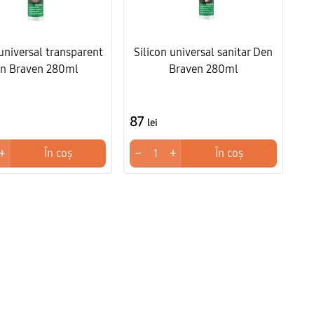
 universal transparent
Silicon universal sanitar Den
n Braven 280ml
Braven 280ml
87
lei
+
−
+
În coș
În coș