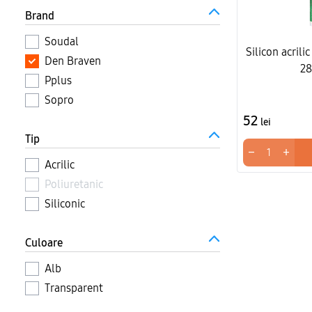
Brand
Soudal
Silicon acrili
Den Braven
2
Pplus
Sopro
52
lei
Tip
−
+
Acrilic
Poliuretanic
Siliconic
Culoare
Alb
Transparent