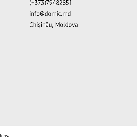
(+373)79482851
info@domic.md
Chișinău, Moldova
oldova