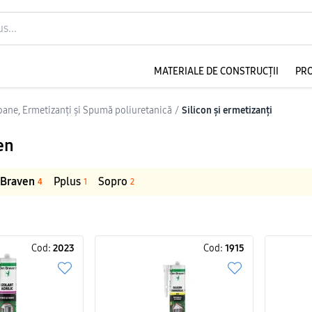
MATERIALE DE CONSTRUCȚII
PR
coane, Ermetizanți și Spumă poliuretanică
/
Silicon și ermetizanți
en
 Braven
Pplus
Sopro
4
1
2
Cod:
2023
Cod:
1915