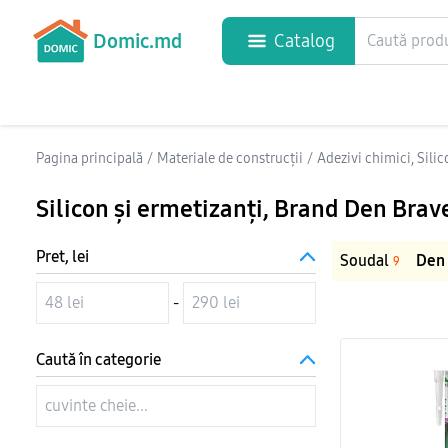
Domic.md
Catalog
Pagina principală
/
Materiale de construcții
/
Adezivi chimici, Sili
Silicon și ermetizanți
, Brand Den Brav
Pret, lei
Soudal
Den
9
-
Caută în categorie