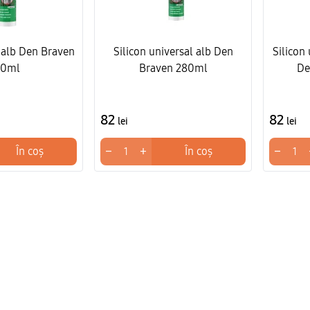
c alb Den Braven
Silicon universal alb Den
Silicon
80ml
Braven 280ml
De
82
82
lei
lei
−
+
−
În coș
În coș