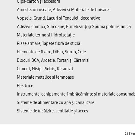
Gips-carton și accesorii
Amestecuri uscate, Adezivi şi Materiale de finisare
Vopsele, Grund, Lacuri și Tencuieli decorative
Adezivi chimici, Silicoane, Ermetizanți și Spumă poliuretanică
Materiale termo si hidroizolație
Plase armare, Tapete fibră de sticlă
Elemente de fixare, Diblu, Surub, Cuie
Blocuri BCA, Ardezie, Fortan și Cărămizi
Ciment, Nisip, Pietriș, Keramzit
Materiale metalice și lemnoase
Electrice
Instrumente, echipamente, îmbrăcăminte și materiale consumab
Sisteme de alimentare cu apă și canalizare
Sisteme de încălzire, ventilație și acces
©
Dom