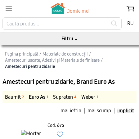
Domic.md
RU
Filtru
↓
Pagina principală
/
Materiale de construcții
/
Amestecuri uscate, Adezivi şi Materiale de finisare
/
Amestecuri pentru zidarie
Amestecuri pentru zidarie
, Brand Euro As
Baumit
Euro As
Supraten
Weber
2
1
4
1
mai ieftin
|
mai scump
|
implicit
Cod:
675