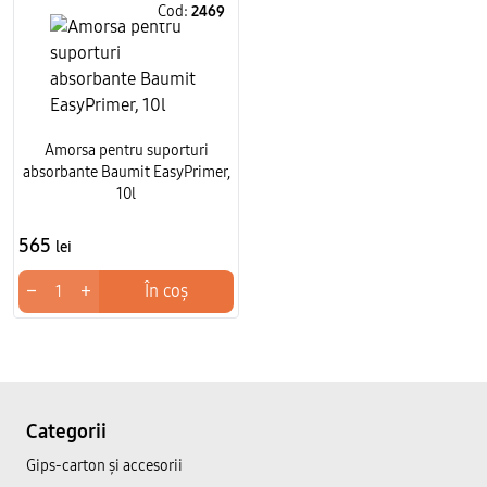
Cod:
2469
Amorsa pentru suporturi
absorbante Baumit EasyPrimer,
10l
565
lei
−
+
În coș
Categorii
Gips-carton și accesorii