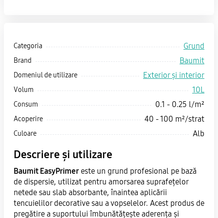
Grund
Categoria
Baumit
Brand
Exterior și interior
Domeniul de utilizare
10L
Volum
0.1 - 0.25 l/m²
Consum
40 - 100 m²/strat
Acoperire
Alb
Culoare
Descriere și utilizare
Baumit EasyPrimer
este un grund profesional pe bază
de dispersie, utilizat pentru amorsarea suprafețelor
netede sau slab absorbante, înaintea aplicării
tencuielilor decorative sau a vopselelor. Acest produs de
pregătire a suportului îmbunătățește aderența și