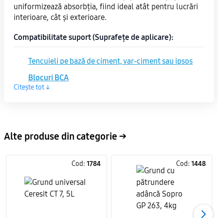
uniformizează absorbția, fiind ideal atât pentru lucrări
interioare, cât și exterioare.
Compatibilitate suport (Suprafețe de aplicare):
Tencuieli pe bază de ciment, var-ciment sau ipsos
Blocuri BCA
Citește tot ↓
Gips-carton (plăci GKL)
Vopsele emulsie (interior și exterior)
Avantajele grundului Baumit EasyPrimer
Alte produse din categorie →
Aderență excelentă pentru straturile ulterioare
Permeabil la vapori – permite suportului să
Cod:
1784
Cod:
1448
"respire"
Aplicare ușoară, cu pensula, rola sau mecanizat
Pe bază de apă – fără miros puternic
Compatibil cu sistemele de fațadă Baumit