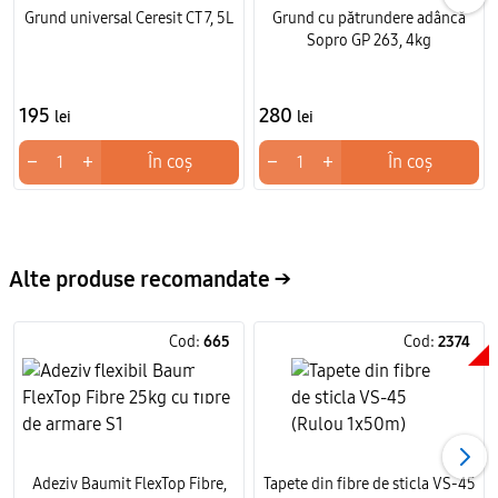
Grund universal Ceresit CT 7, 5L
Grund cu pătrundere adâncă
Alegeți amorsa pentru suporturi absorbante Baumit
Sopro GP 263, 4kg
EasyPrimer, 10l pentru pregătirea stratului suport
înainte de aplicarea tencuielilor decorative în orice
proiect de renovare. Alegerea pentru acest grund
195
280
lei
lei
reprezintă o investiție sigură în calitatea lucrărilor.
Comandați pe domic.md cu livrare rapidă în Chișinău și
−
+
−
+
În coș
În coș
toată Moldova.
Alte produse recomandate →
Cod:
665
Cod:
2374
Adeziv Baumit FlexTop Fibre,
Tapete din fibre de sticla VS-45