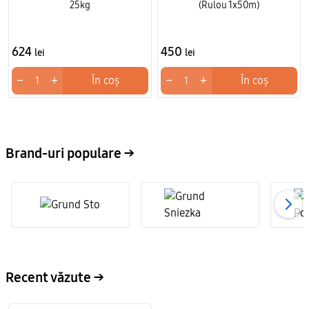
25kg
(Rulou 1x50m)
624
450
lei
lei
−
+
−
+
În coș
În coș
Brand-uri populare →
Recent văzute →