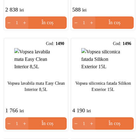
2 838
588
lei
lei
−
+
−
+
În coș
În coș
Cod:
1490
Cod:
1496
Vopsea lavabila mata Easy Clean
Vopsea siliconica fatada Silikon
Interior 8,5L
Exterior 15L
1 766
4 190
lei
lei
−
+
−
+
În coș
În coș