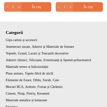
−
+
−
+
În coș
În coș
Categorii
Gips-carton și accesorii
Amestecuri uscate, Adezivi şi Materiale de finisare
Vopsele, Grund, Lacuri și Tencuieli decorative
Adezivi chimici, Silicoane, Ermetizanți și Spumă poliuretanică
Materiale termo si hidroizolație
Plase armare, Tapete fibră de sticlă
Elemente de fixare, Diblu, Surub, Cuie
Blocuri BCA, Ardezie, Fortan și Cărămizi
Ciment, Nisip, Pietriș, Keramzit
Materiale metalice și lemnoase
Electrice