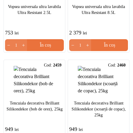
Vopsea universala ultra lavabila
Vopsea universala ultra lavabila
Ultra Resistant 2.5L
Ultra Resistant 8.5L
753
2 379
lei
lei
−
+
−
+
În coș
În coș
Cod:
2459
Cod:
2460
Tencuiala decorativa Brilliant
Tencuiala decorativa Brilliant
Silikondekor (bob de orez), 25kg
Silikondekor (scoarță de copac),
25kg
949
949
lei
lei