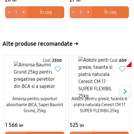
lei
lei
−
+
−
+
În coș
În coș
Alte produse recomandate →
Cod:
2300
Cod:
609
Amorsa pentru suporturi
Adeziv pentru gresie, faianta si
absorbante (BCA, Sape) Baumit
piatra naturala Ceresit CM 17
Grund, 25kg
SUPER FLEXIBIL 25kg
1 566
525
lei
lei