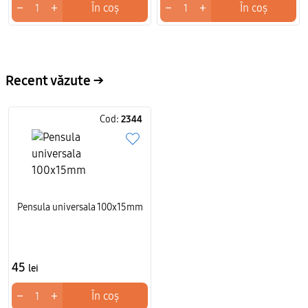
−
+
−
+
În coș
În coș
Recent văzute →
Cod:
2344
Pensula universala 100x15mm
45
lei
−
+
În coș