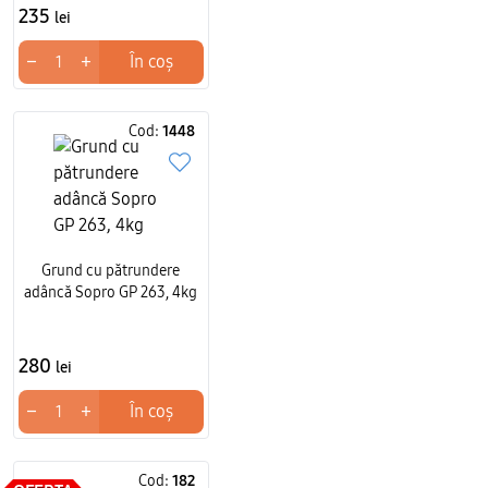
235
lei
−
+
În coș
Cod:
1448
Grund cu pătrundere
adâncă Sopro GP 263, 4kg
280
lei
−
+
În coș
Cod:
182