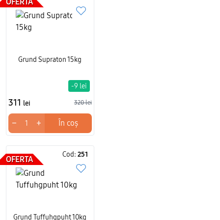
OFERTA
Grund Supraton 15kg
-9 lei
311
lei
320 lei
−
+
În coș
Cod:
251
OFERTA
Grund Tuffuhgpuht 10kg