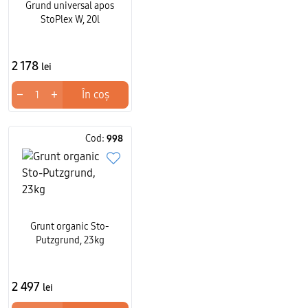
Grund universal apos
StoPlex W, 20l
2 178
lei
−
+
În coș
Cod:
998
Grunt organic Sto-
Putzgrund, 23kg
2 497
lei