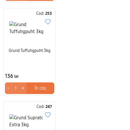
Cod:
253
Grund Tuffuhgpuht 3kg
136
lei
−
+
În coș
Cod:
247