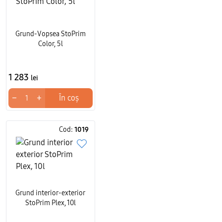
Grund-Vopsea StoPrim
Color, 5l
1 283
lei
−
+
În coș
Cod:
1019
Grund interior-exterior
StoPrim Plex, 10l