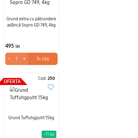
Grund extra cu pătrundere
adâncă Sopro GD 749, 4kg
495
lei
−
+
În coș
Cod:
250
OFERTA
Grund Tuffuhgpuht 15kg
-11 lei