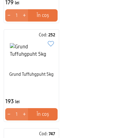
179
lei
−
+
În coș
Cod:
252
Grund Tuffuhgpuht 5kg
193
lei
−
+
În coș
Cod:
747