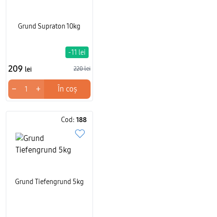
Grund Supraton 10kg
-11 lei
209
lei
220 lei
−
+
În coș
Cod:
188
Grund Tiefengrund 5kg