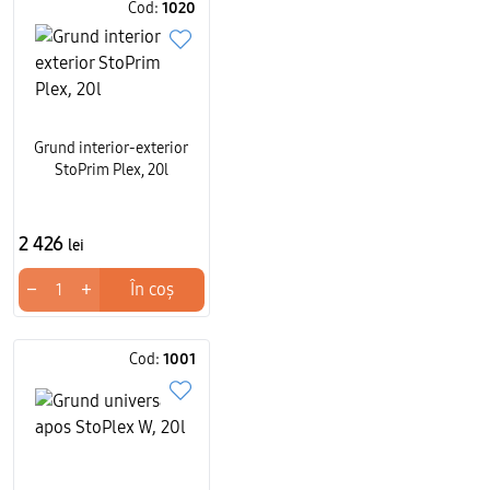
Cod:
1020
Grund interior-exterior
StoPrim Plex, 20l
2 426
lei
−
+
În coș
Cod:
1001