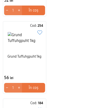
52
lei
−
+
În coș
Cod:
254
Grund Tuffuhgpuht 1kg
56
lei
−
+
În coș
Cod:
184