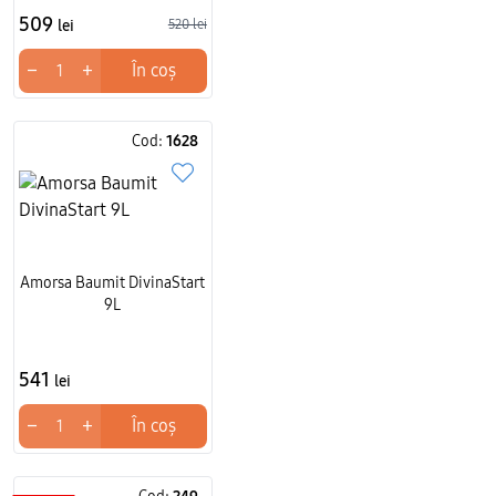
509
lei
520 lei
−
+
În coș
Cod:
1628
Amorsa Baumit DivinaStart
9L
541
lei
−
+
În coș