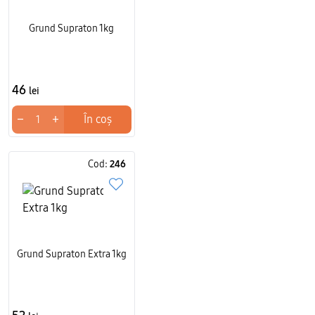
Suprafață excelentă pentru vopsire:
După șlefuire,
Grund Supraton 1kg
oferă o bază ideală pentru finisaje decorative
Limitări
Doar pentru interior:
Nu este recomandat pentru
46
lei
spații expuse la umiditate sau exterior
Necesită șlefuire:
Pentru un finisaj perfect, este
−
+
În coș
necesară șlefuirea după uscare
Cod:
246
Alegeți sheetrock All Purpose 28kg asigurând un suport
alb imaculat și neted pentru finisaje de top în orice
proiect de renovare. Ideal pentru proiecte de
construcție, acest glet profesional poate fi comandat
rapid. Comandați pe domic.md cu livrare rapidă în
Chișinău și toată Moldova.
Grund Supraton Extra 1kg