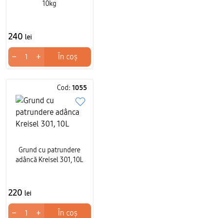
10kg
240
lei
−
+
În coș
Cod:
1055
Grund cu patrundere
adâncă Kreisel 301, 10L
220
lei
−
+
În coș