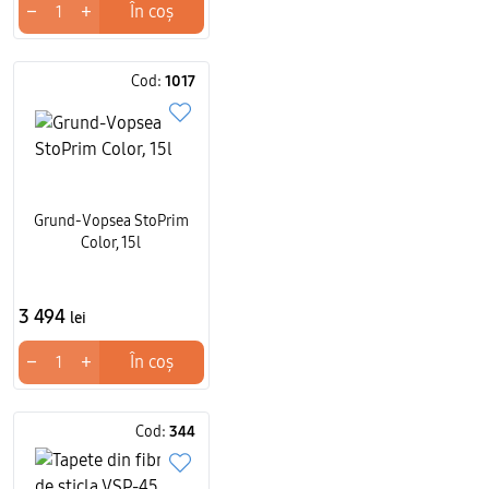
−
+
În coș
Cod:
1017
Grund-Vopsea StoPrim
Color, 15l
3 494
lei
−
+
În coș
Cod:
344