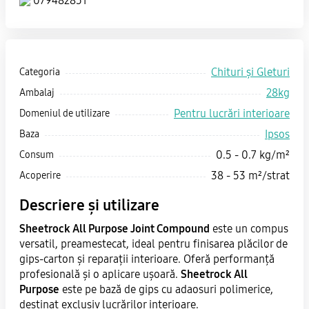
079482851
Chituri și Gleturi
Categoria
28kg
Ambalaj
Pentru lucrări interioare
Domeniul de utilizare
Ipsos
Baza
0.5 - 0.7 kg/m²
Consum
38 - 53 m²/strat
Acoperire
Descriere și utilizare
Sheetrock All Purpose Joint Compound
este un compus
versatil, preamestecat, ideal pentru finisarea plăcilor de
gips-carton și reparații interioare. Oferă performanță
profesională și o aplicare ușoară.
Sheetrock All
Purpose
este pe bază de gips cu adaosuri polimerice,
destinat exclusiv lucrărilor interioare.