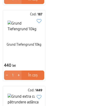
Cod:
187
Grund Tiefengrund 10kg
440
lei
−
+
În coș
Cod:
1449