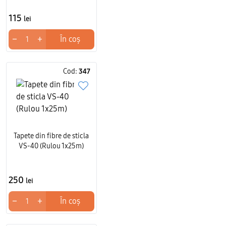
115
lei
−
+
În coș
Cod:
347
Tapete din fibre de sticla
VS-40 (Rulou 1x25m)
250
lei
−
+
În coș