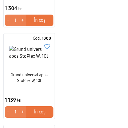
1 304
lei
−
+
În coș
Cod:
1000
Grund universal apos
StoPlex W, 10l
1 139
lei
−
+
În coș