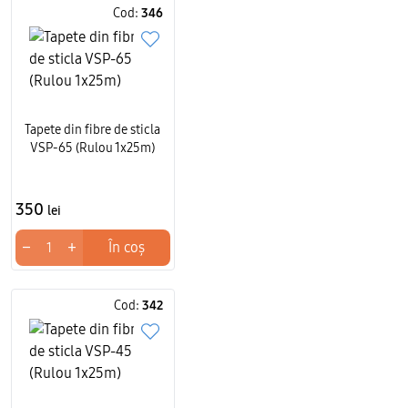
Cod:
346
Tapete din fibre de sticla
VSP-65 (Rulou 1x25m)
350
lei
−
+
În coș
Cod:
342