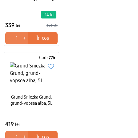
-14 lei
339
lei
353 lei
−
+
În coș
Cod:
776
Grund Sniezka Grund,
grund-vopsea alba, 5L
419
lei
−
+
În coș