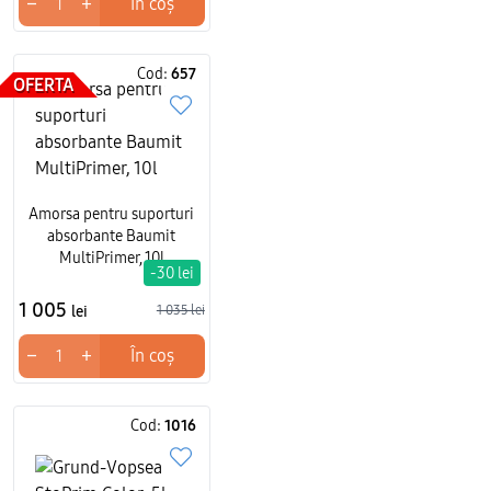
−
+
În coș
Cod:
657
OFERTA
Amorsa pentru suporturi
absorbante Baumit
MultiPrimer, 10l
-30 lei
1 005
lei
1 035 lei
−
+
În coș
Cod:
1016