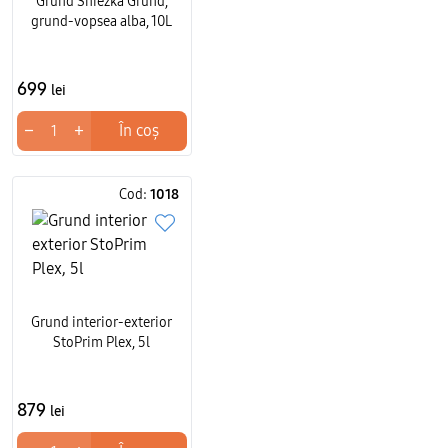
Grund Sniezka Grund,
grund-vopsea alba, 10L
699
lei
−
+
În coș
Cod:
1018
Grund interior-exterior
StoPrim Plex, 5l
879
lei