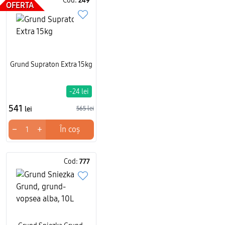
Cod:
249
OFERTA
Grund Supraton Extra 15kg
-24 lei
541
lei
565 lei
−
+
În coș
Cod:
777