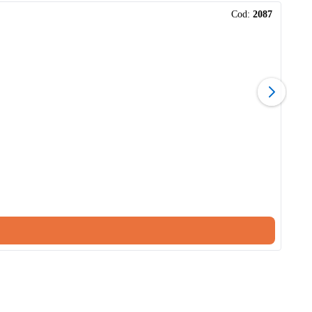
Cod:
2087
1
−