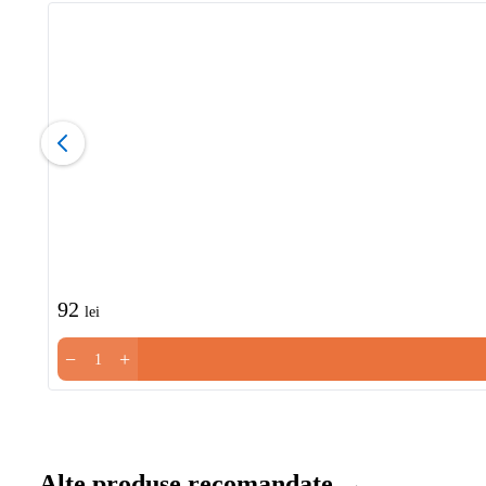
92
lei
−
+
Alte produse recomandate →