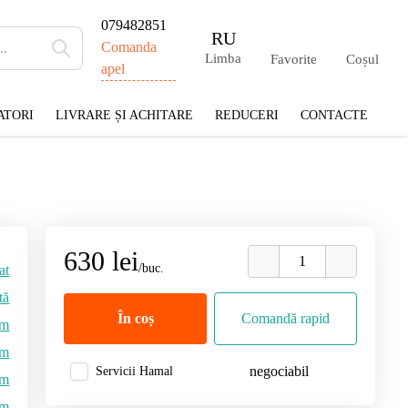
079482851
RU
Comanda
Limba
Favorite
Coșul
apel
ATORI
LIVRARE ȘI ACHITARE
REDUCERI
CONTACTE
630 lei
/buc.
at
tă
În coș
Comandă rapid
6m
mm
negociabil
Servicii Hamal
mm
m