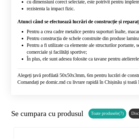
cu dimensiuni corect selectate, este potrivit pentru implem
rezistenta la impact fizic.
Atunci când se efectuează lucrări de construcție și reparații, 
Pentru a crea cadre metalice pentru suporturi înalte, macar
Pentru construcția de schele construite din produse laminate
Pentru a fi utilizate ca elemente ale structurilor portante,
comerciale și facilități sportive;
În plus, ele sunt adesea folosite ca tavane pentru atelierele
Alegeți țavă profilată 50x50x3mm, 6m pentru lucrări de construc
Comandați pe domic.md cu livrare rapidă în Chișinău și toată
Se cumpara cu produsul
Toate produsele(7)
Disc