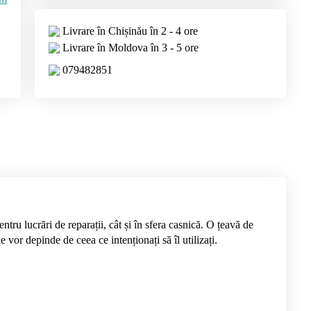
Livrare în Chișinău în 2 - 4 ore
Livrare în Moldova în 3 - 5 ore
079482851
entru lucrări de reparații, cât și în sfera casnică. O țeavă de
 vor depinde de ceea ce intenționați să îl utilizați.