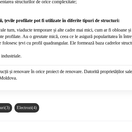
entarea structurilor de orice complexitate;
țevile profilate pot fi utilizate în diferite tipuri de structuri:
ale turn, viaducte temporare și alte cadre mai mici, cum ar fi obloane și 
 profilate. Au o greutate mică, ceea ce le asigură popularitatea în întreți
 se folosesc țevi cu profil quadrangular. Ele formează baza cadrelor struc
 industriale.
ții și renovare în orice proiect de renovare. Datorită proprietăților sal
 Moldova.
uri(3)
Electrozi(4)