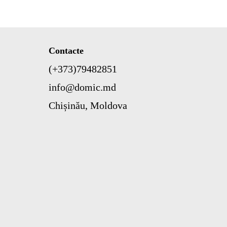
Contacte
(+373)79482851
info@domic.md
Chișinău, Moldova