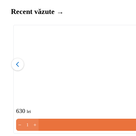
Recent văzute →
630
lei
−
+