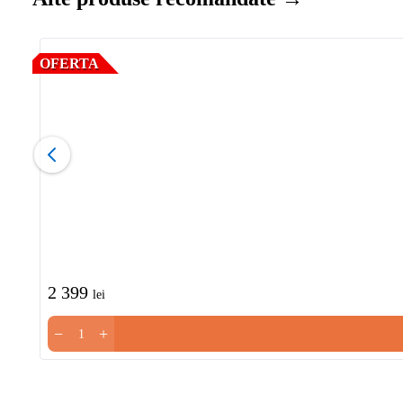
OFERTA
2 399
lei
−
+