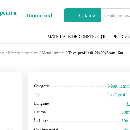
Domic.md
Catalog
MATERIALE DE CONSTRUCȚII
PRODUC
ase
/
Materiale metalice
/
Metal laminat
/
Țavă profilată 50x50x3mm, 6m
Metal lamin
Categoria
Țavă profila
Tip
Lungime
50
Lățime
50
Înălțime
3m
Grosime metal