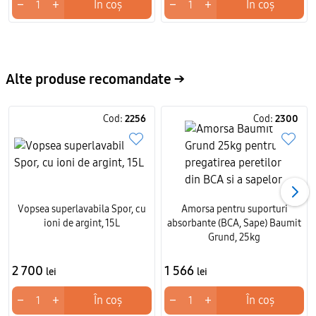
−
+
−
+
În coș
În coș
Alte produse recomandate →
Cod:
2256
Cod:
2300
Vopsea superlavabila Spor, cu
Amorsa pentru suporturi
ioni de argint, 15L
absorbante (BCA, Sape) Baumit
Grund, 25kg
2 700
1 566
lei
lei
−
+
−
+
În coș
În coș