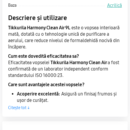
Acrilică
Baza
Descriere și utilizare
Tikkurila Harmony Clean Air 9L
este o vopsea interioară
mată, dotată cu o tehnologie unică de purificare a
aerului, care reduce nivelul de formaldehidă nocivă din
încăpere.
Cum este dovedită eficacitatea sa?
Eficacitatea vopselei
Tikkurila Harmony Clean Air
a fost
confirmată de un laborator independent conform
standardului ISO 16000:23.
Care sunt avantajele acestei vopsele?
Acoperire excelentă:
Asigură un finisaj frumos și
ușor de curățat.
Consum:
Consumul teoretic este de 8-12 m²/l.
Citește tot ↓
Diluant:
Pe bază de apă.
1 Clasa de rezistență la uzură conform ISO 11998 și
EN 13300.