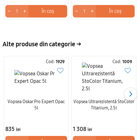
Ideal pentru proiecte de construcție, această vopsea
−
+
−
+
În coș
În coș
emulsie poate fi comandată rapid. Comandați pe
domic.md cu livrare rapidă în Chișinău și toată Moldova.
Alte produse din categorie →
Cod:
1929
Cod:
1009
Vopsea Oskar Pro Expert Opac
Vopsea Ultrarezistentă StoColor
5l
Titanium, 2.5l
835
1 308
lei
lei