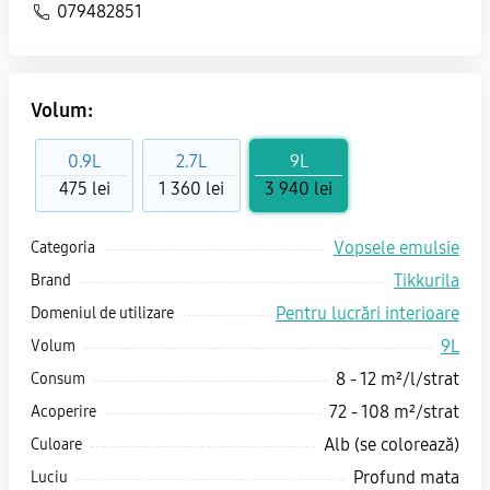
079482851
Volum:
0.9L
2.7L
9L
475 lei
1 360 lei
3 940 lei
Vopsele emulsie
Categoria
Tikkurila
Brand
Pentru lucrări interioare
Domeniul de utilizare
9L
Volum
8 - 12 m²/l/strat
Consum
72 - 108 m²/strat
Acoperire
Alb (se colorează)
Culoare
Profund mata
Luciu