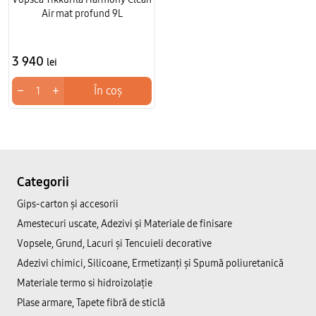
Air mat profund 9L
3 940
lei
−
+
În coș
Categorii
Gips-carton și accesorii
Amestecuri uscate, Adezivi şi Materiale de finisare
Vopsele, Grund, Lacuri și Tencuieli decorative
Adezivi chimici, Silicoane, Ermetizanți și Spumă poliuretanică
Materiale termo si hidroizolație
Plase armare, Tapete fibră de sticlă